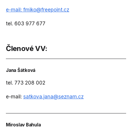
e-mail:
fmiko@freepoint.cz
tel. 603 977 677
Členové VV:
Jana Šátková
tel. 773 208 002
e-mail:
satkova.jana@seznam.cz
Miroslav Bahula