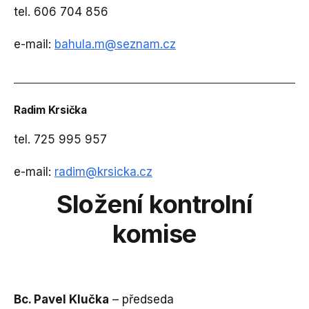
tel. 606 704 856
e-mail:
bahula.m@seznam.cz
Radim Krsička
tel. 725 995 957
e-mail:
radim@krsicka.cz
Složení kontrolní
komise
Bc. Pavel Klučka
– předseda