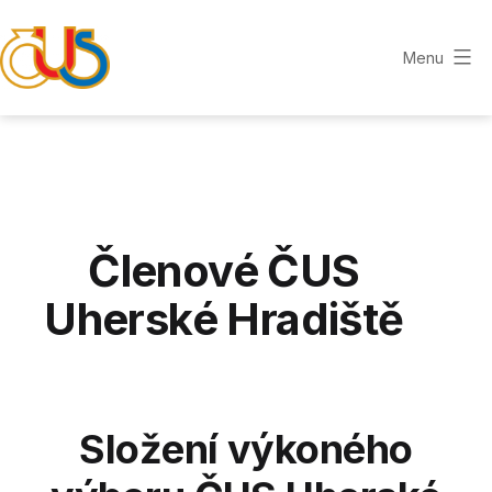
Přejít
k
Menu
obsahu
Okresní
sdružení
ČUS
Uherské
Hradiště,
z.s.
Členové ČUS
Uherské Hradiště
Složení výkoného