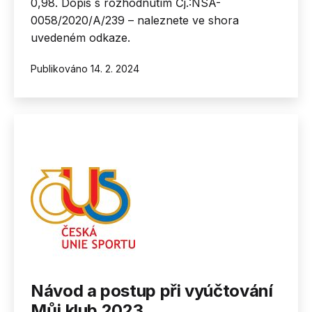
0,98. Dopis s rozhodnutím Čj.:NSA-
0058/2020/A/239 – naleznete ve shora
uvedeném odkaze.
Publikováno
14. 2. 2024
Návod a postup při vyúčtování
Můj klub 2023