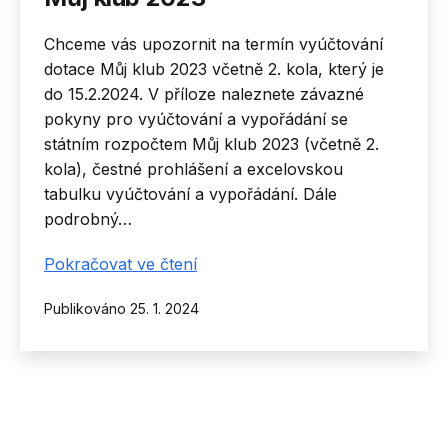
Chceme vás upozornit na termín vyúčtování
dotace Můj klub 2023 včetně 2. kola, který je
do 15.2.2024. V příloze naleznete závazné
pokyny pro vyúčtování a vypořádání se
státním rozpočtem Můj klub 2023 (včetně 2.
kola), čestné prohlášení a excelovskou
tabulku vyúčtování a vypořádání. Dále
podrobný…
Návod
Pokračovat ve čtení
a
Publikováno
25. 1. 2024
postup
při
vyúčtování
Můj
klub
2023