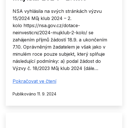
NSA vyhlásila na svých stránkách výzvu
15/2024 Můj klub 2024 – 2.
kolo https://nsa.gov.cz/dotace-
neinvesticni/2024-mujklub-2-kolo/ se
zahájením příjmů žádostí 18.9. a ukončením
7.10. Oprávněným žadatelem je však jako v
minulém roce pouze subjekt, který splňuje
následující podmínky: a) podal žádost do
Výzvy č. 18/2023 Můj klub 2024 (dále…
Můj
Pokračovat ve čtení
klub
Publikováno
11. 9. 2024
2024
–
2.
kolo