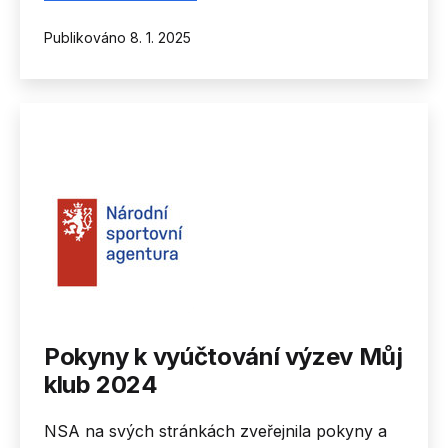
k
Publikováno
8. 1. 2025
Vyúčtování
dotace
Můj
klub
2024
Pokyny k vyúčtování výzev Můj
klub 2024
NSA na svých stránkách zveřejnila pokyny a