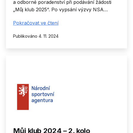
a odborné poradenství při podávání žádosti
„Můj klub 2025“. Po vypsání výzvy NSA…
Poradenství
Pokračovat ve čtení
ve
Publikováno
4. 11. 2024
výzvě
Můj
Klub
2025
Můj klub 2024 – 2. kolo