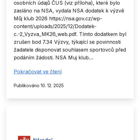
osobních údajů ČUS (viz příloha), které bylo
zasláno na NSA, vydala NSA dodatek k výzvě
Můj klub 2026 https://nsa.gov.cz/wp-
content/uploads/2025/12/Dodatek-
c.-2_Vyzva_MK26_web.pdf. Tímto dodatkem byl
zrušen bod 7.34 Výzvy, týkající se povinnosti
žadatele disponovat souhlasem sportovců před
podáním žádosti. NSA Muj klub…
Zrušení
Pokračovat ve čtení
povinnosti
Publikováno
10. 12. 2025
disponovat
souhlasy
sportovců
ve
výzvě
Můj
klub