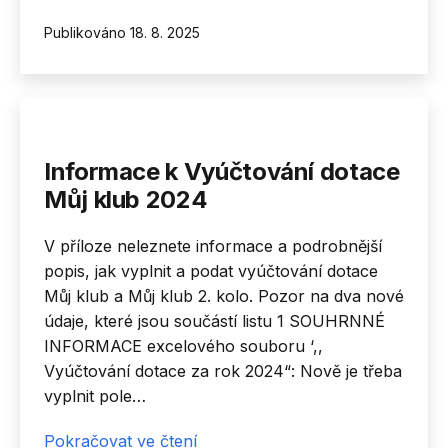
Můj
Publikováno
18. 8. 2025
Klub
2025
-2.
kolo
Informace k Vyúčtování dotace
Můj klub 2024
V příloze neleznete informace a podrobnější
popis, jak vyplnit a podat vyúčtování dotace
Můj klub a Můj klub 2. kolo. Pozor na dva nové
údaje, které jsou součástí listu 1 SOUHRNNÉ
INFORMACE excelového souboru ‘,,
Vyúčtování dotace za rok 2024“: Nově je třeba
vyplnit pole…
Informace
Pokračovat ve čtení