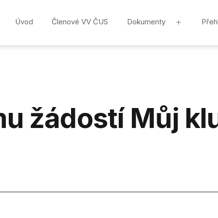
Úvod
Členové VV ČUS
Dokumenty
Přeh
Otevřít
menu
mu žádostí Můj kl