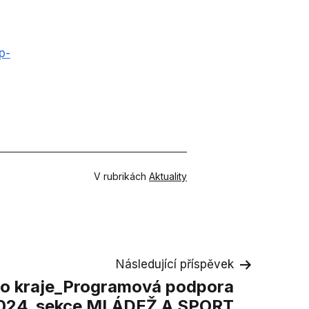
p-
V rubrikách
Aktuality
Následující příspěvek
ho kraje_Programová podpora
024_sekce MLÁDEŽ A SPORT