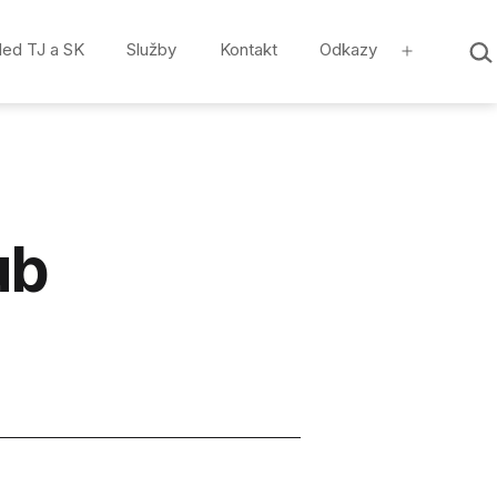
Hled
led TJ a SK
Služby
Kontakt
Odkazy
…
Otevřít
menu
ub